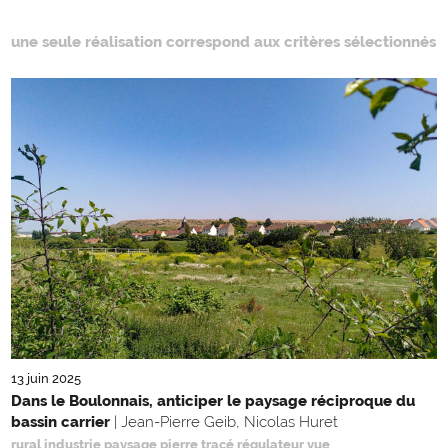
une seule réalisation correspond aux critères sélectionnés
13 juin 2025
Dans le Boulonnais, anticiper le paysage réciproque du
bassin carrier
| Jean-Pierre Geib, Nicolas Huret
rural
industrie
paysage
pierre
tracé régulateur
vue