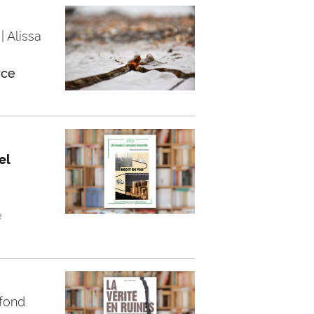
| Alissa
rce
el
e
efond