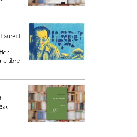
 Laurent
tion.
re libre
t
62),