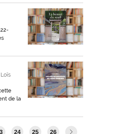
922-
es
 Loïs
cette
ent de la
3
24
25
26