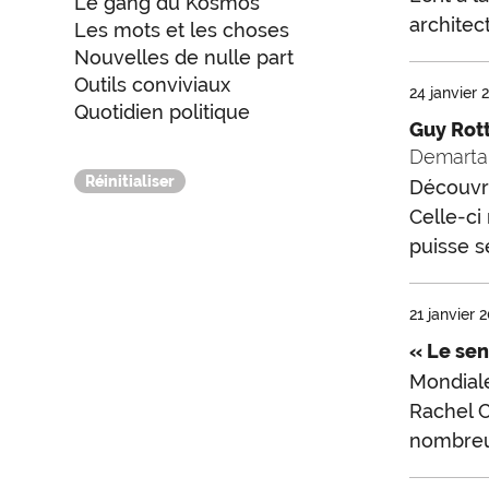
Le gang du Kosmos
architect
Les mots et les choses
Nouvelles de nulle part
Outils conviviaux
24 janvier 
Quotidien politique
Guy Rott
Demarta
Découvri
Celle-ci
puisse s
21 janvier 
« Le sen
Mondiale
Rachel C
nombreux