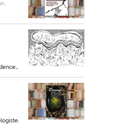
an,
idence…
logiste.