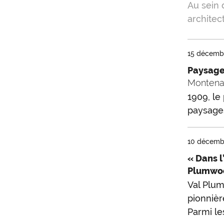
Au sein 
architec
15 décemb
Paysages
Monten
1909, le
paysages
10 décemb
« Dans l
Plumwo
Val Plum
pionnièr
Parmi les