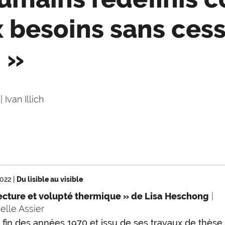
x besoins sans ces
. »
| Ivan Illich
2022
|
Du lisible au visible
ecture et volupté thermique » de Lisa Heschong
|
lle Assier
la fin des années 1970 et issu de ses travaux de thèse