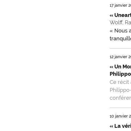
17 janvier 
« Unear
Wolff, R
« Nous a
tranquil
12 janvier 
« Un Mo
Philipp
Ce récit
Philippo
conféren
10 janvier 
« La vér