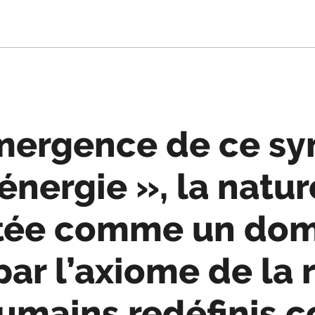
émergence de ce s
’énergie », la natur
étée comme un do
ar l’axiome de la r
humains redéfinis