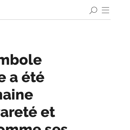
ymbole
e a été
maine
areté et
 comme ses