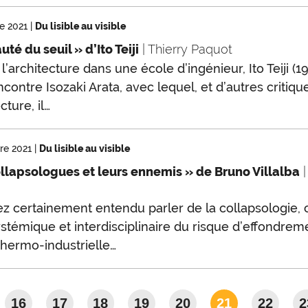
e 2021
|
Du lisible au visible
té du seuil » d’Ito Teiji
| Thierry Paquot
l’architecture dans une école d’ingénieur, Ito Teiji (1
ncontre Isozaki Arata, avec lequel, et d’autres critiqu
cture, il…
re 2021
|
Du lisible au visible
llapsologues et leurs ennemis » de Bruno Villalba
|
z certainement entendu parler de la collapsologie, 
stémique et interdisciplinaire du risque d’effondrem
thermo-industrielle…
16
17
18
19
20
21
22
2