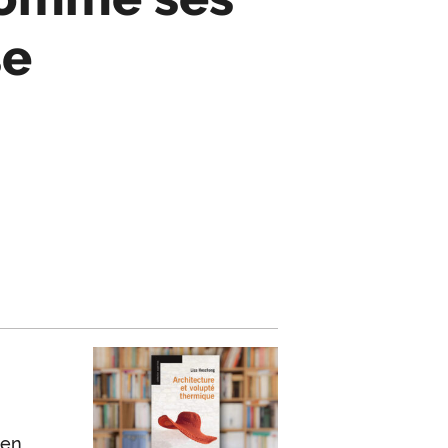
se
 en