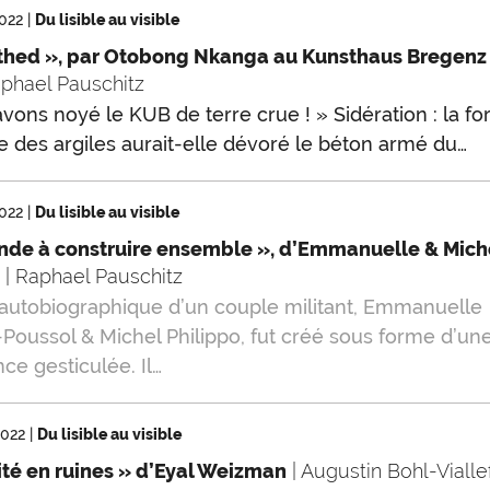
2022
|
Du lisible au visible
thed », par Otobong Nkanga au Kunsthaus Bregenz
aphael Pauschitz
vons noyé le KUB de terre crue ! » Sidération : la fo
le des argiles aurait-elle dévoré le béton armé du…
2022
|
Du lisible au visible
nde à construire ensemble », d’Emmanuelle & Mich
o
| Raphael Pauschitz
 autobiographique d’un couple militant, Emmanuelle
-Poussol & Michel Philippo, fut créé sous forme d’un
ce gesticulée. Il…
2022
|
Du lisible au visible
ité en ruines » d’Eyal Weizman
| Augustin Bohl-Viall