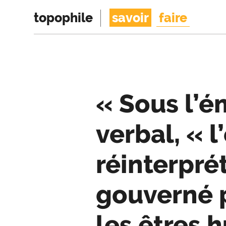
topophile
savoir
faire
« Sous l’
verbal, « l
réinterpr
gouverné p
les êtres 