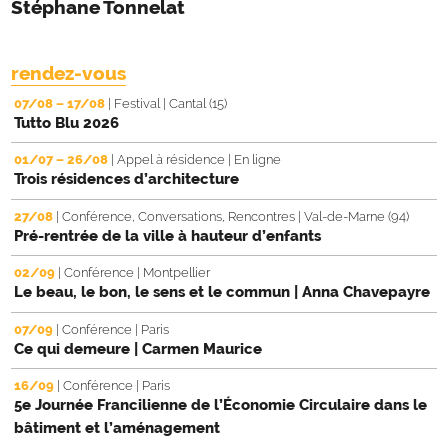
Stéphane Tonnelat
rendez-vous
07/08
–
17/08
|
Festival
|
Cantal (15)
Tutto Blu 2026
01/07
–
26/08
|
Appel à résidence
|
En ligne
Trois résidences d’architecture
27/08
|
Conférence, Conversations, Rencontres
|
Val-de-Marne (94)
Pré-rentrée de la ville à hauteur d’enfants
02/09
|
Conférence
|
Montpellier
Le beau, le bon, le sens et le commun | Anna Chavepayre
07/09
|
Conférence
|
Paris
Ce qui demeure | Carmen Maurice
16/09
|
Conférence
|
Paris
5e Journée Francilienne de l’Économie Circulaire dans le
bâtiment et l’aménagement