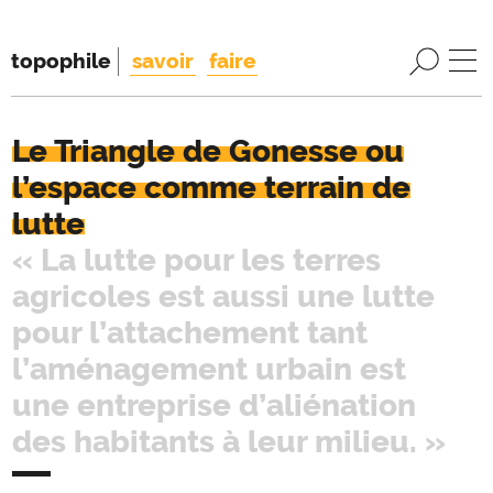
topophile
savoir
faire
Le Triangle de Gonesse ou
l’espace comme terrain de
lutte
« La lutte pour les terres
agricoles est aussi une lutte
pour l’attachement tant
l’aménagement urbain est
une entreprise d’aliénation
des habitants à leur milieu. »