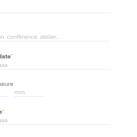
*
date
heure
*
e