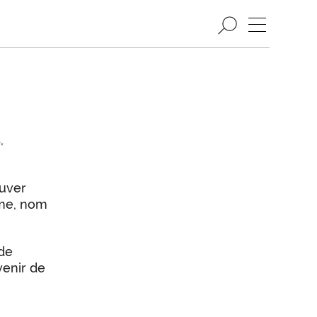
,
ouver
mme, nom
 de
enir de