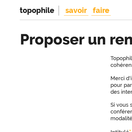
topophile
savoir
faire
Proposer un re
Topophil
cohérent
Merci d'
pour par
des inter
Si vous 
confére
modalité
*