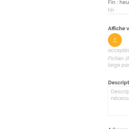
Fin : he
Affiche 
acceptés 
Fichier J
large pa
Descrip