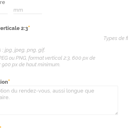
ure
*
verticale 2:3
Types de f
: jpg, jpeg, png, gif.
PEG ou PNG, format vertical 2:3, 600 px de
r 900 px de haut minimum.
*
tion