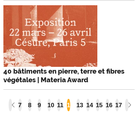
40 bâtiments en pierre, terre et fibres
végétales | Materia Award
7
8
9
10
11
12
13
14
15
16
17