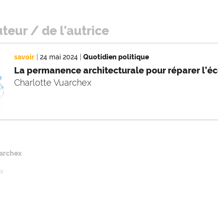
uteur / de l'autrice
savoir
|
24 mai 2024
|
Quotidien politique
La permanence architecturale pour réparer l’é
Charlotte Vuarchex
uarchex
ux