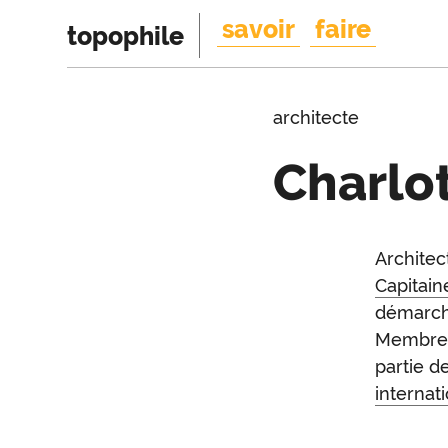
savoir
faire
topophile
architecte
Charlo
Introduction
Architec
Intr
Capitain
démarche
Membre 
partie d
internat