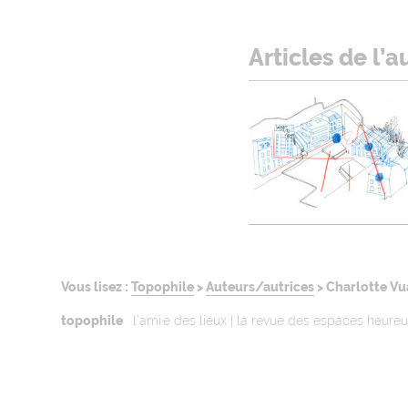
Articles de l’a
Vous lisez :
Topophile
>
Auteurs/autrices
>
Charlotte V
topophile
l’ami·e des lieux | la revue des espaces heure