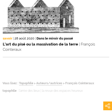
savoir
|
28 août 2020
|
Dans le miroir du passé
L’art du pisé ou la massivation de la terre
| François
Cointeraux
Vous lisez :
Topophile
>
Auteurs/autrices
>
François Cointeraux
topophile
l’ami·e des lieux | la revue des espaces heureux