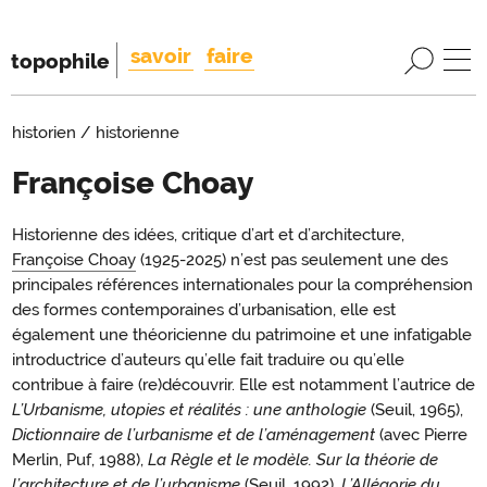
savoir
faire
topophile
historien / historienne
Françoise Choay
Introduction
Historienne des idées, critique d’art et d’architecture,
Introduction
Françoise Choay
(1925-2025) n’est pas seulement une des
principales références internationales pour la compréhension
des formes contemporaines d’urbanisation, elle est
également une théoricienne du patrimoine et une infatigable
introductrice d’auteurs qu’elle fait traduire ou qu’elle
contribue à faire (re)découvrir. Elle est notamment l’autrice de
L’Urbanisme, utopies et réalités : une anthologie
(Seuil, 1965),
Dictionnaire de l’urbanisme et de l’aménagement
(avec Pierre
Merlin, Puf, 1988),
La Règle et le modèle. Sur la théorie de
l’architecture et de l’urbanisme
(Seuil, 1992),
L’Allégorie du