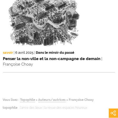
savoir
|
6 avril 2025
|
Dans le miroir du passé
Penser la non-ville et la non-campagne de demain
|
Françoise Choay
Vous lisez :
Topophile
>
Auteurs/autrices
>
Françoise Choay
topophile
l’ami·e des lieux | la revue des espaces heureux