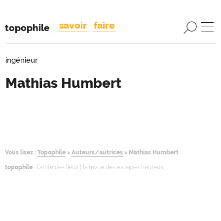
savoir
faire
topophile
ingénieur
Mathias Humbert
Introduction
Introduction
Vous lisez :
Topophile
>
Auteurs/autrices
>
Mathias Humbert
topophile
l’ami·e des lieux | la revue des espaces heureux