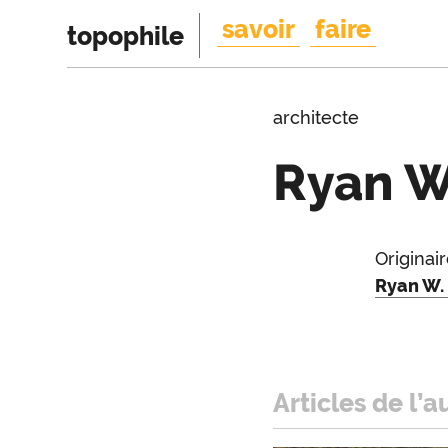
savoir
faire
topophile
architecte
Ryan W
Introduction
Originai
Intr
Ryan W.
Articles de l’a