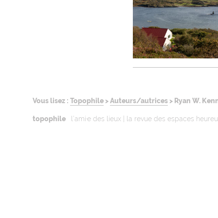
Vous lisez :
Topophile
>
Auteurs/autrices
>
Ryan W. Ken
topophile
l’ami·e des lieux | la revue des espaces heure