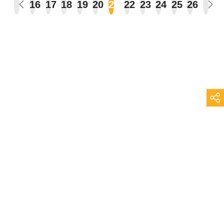
16
17
18
19
20
21
22
23
24
25
26
Vous lisez :
Topophile
>
Lieux
>
Paris
>
Page 21