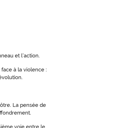
neau et l’action.
face à la violence :
évolution.
nôtre. La pensée de
effondrement.
isième voie entre le