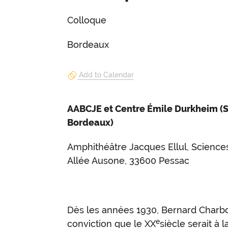
Colloque
Bordeaux
Add to Calendar
AABCJE et Centre Émile Durkheim (
Bordeaux)
Amphithéâtre Jacques Ellul, Science
Allée Ausone, 33600 Pessac
Dès les années 1930, Bernard Charb
e
conviction que le XX
siècle serait à l