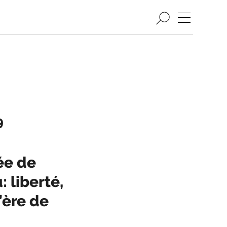
9
ée de
 liberté,
’ère de