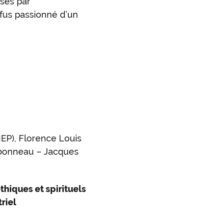
ises par
fus passionné d’un
IEP), Florence Louis
rbonneau – Jacques
thiques et spirituels
riel