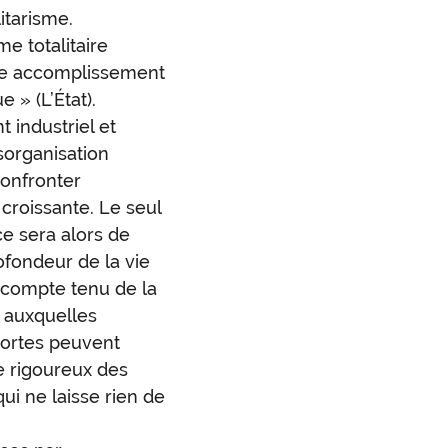
litarisme.
e totalitaire
ue accomplissement
e » (L’État).
industriel et
sorganisation
confronter
 croissante. Le seul
e sera alors de
ofondeur de la vie
 compte tenu de la
 auxquelles
sortes peuvent
e rigoureux des
qui ne laisse rien de