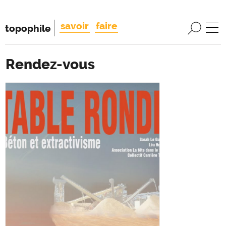
savoir
faire
topophile
Rendez-vous