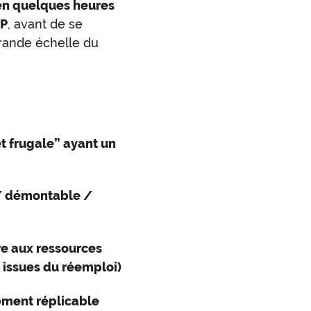
 en quelques heures
PP
, avant de se
grande échelle du
t frugale” ayant un
 / démontable /
re aux ressources
 issues du réemploi)
lement réplicable