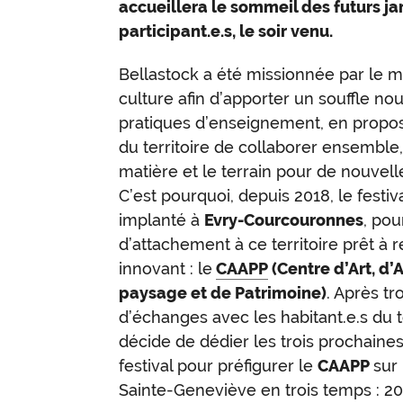
accueillera le sommeil des futurs jar
participant.e.s, le soir venu.
Bellastock a été missionnée par le mi
culture afin d’apporter un souffle no
pratiques d’enseignement, en proposa
du territoire de collaborer ensemble
matière et le terrain pour de nouvell
C’est pourquoi, depuis 2018, le festiv
implanté à
Evry-Courcouronnes
, pour
d’attachement à ce territoire prêt à r
innovant : le
CAAPP
(Centre d’Art, d’
paysage et de Patrimoine)
. Après tr
d’échanges avec les habitant.e.s du te
décide de dédier les trois prochaines
festival pour préfigurer le
CAAPP
sur 
Sainte-Geneviève en trois temps : 202