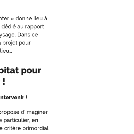
nter » donne lieu à
k dédié au rapport
paysage. Dans ce
à projet pour
lieu…
itat pour
 !
ntervenir !
ropose d’imaginer
 particulier, en
critère primordial.