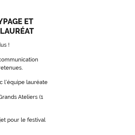
YPAGE ET
 LAURÉAT
us !
communication
retenues.
 l’équipe lauréate
ands Ateliers (1
t pour le festival