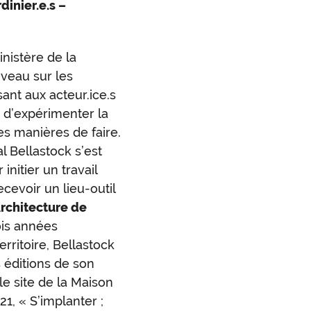
dinier.e.s –
nistère de la
uveau sur les
nt aux acteur.ice.s
, d’expérimenter la
es manières de faire.
al Bellastock s’est
 initier un travail
ecevoir un lieu-outil
Architecture de
ois années
rritoire, Bellastock
 éditions de son
le site de la Maison
1, « S’implanter ;