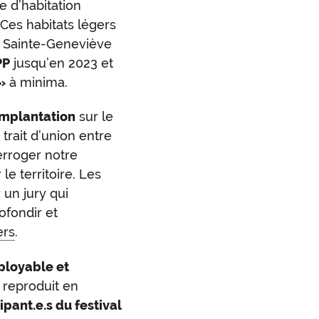
le d’habitation
 Ces habitats légers
on Sainte-Geneviève
PP
jusqu’en 2023 et
»
à minima.
implantation
sur le
 trait d’union entre
terroger notre
e territoire. Les
 un jury qui
ofondir et
ers
.
ployable et
 reproduit en
ipant.e.s du festival