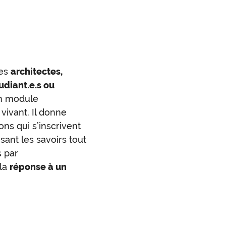
des
architectes,
udiant.e.s ou
un module
vivant. Il donne
ons qui s’inscrivent
sant les savoirs tout
s par
 la
réponse à un