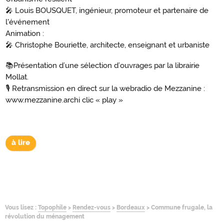
🎤 Louis BOUSQUET, ingénieur, promoteur et partenaire de
l'événement
Animation :
🎤 Christophe Bouriette, architecte, enseignant et urbaniste
📚Présentation d’une sélection d’ouvrages par la librairie
Mollat.
🎙 Retransmission en direct sur la webradio de Mezzanine :
www.mezzanine.archi clic « play »
à lire
Vous lisez :
Topophile
>
Rendez-vous
>
Bordeaux
>
Commune frugale, la
révolution du ménagement