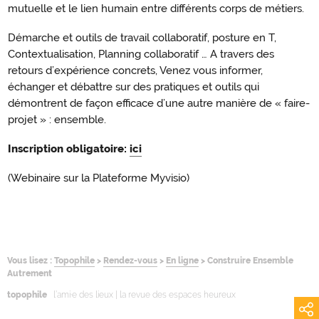
mutuelle et le lien humain entre différents corps de métiers.
Démarche et outils de travail collaboratif, posture en T,
Contextualisation, Planning collaboratif … A travers des
retours d’expérience concrets, Venez vous informer,
échanger et débattre sur des pratiques et outils qui
démontrent de façon efficace d’une autre manière de « faire-
projet » : ensemble.
Inscription obligatoire:
ici
(Webinaire sur la Plateforme Myvisio)
Vous lisez :
Topophile
>
Rendez-vous
>
En ligne
>
Construire Ensemble
Autrement
topophile
l’ami·e des lieux | la revue des espaces heureux