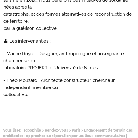
séisme en 2024. Nous parlerons des initiatives de solidarité
nées après la
catastrophe, et des formes alternatives de reconstruction de
ce territoire,
par la guérison collective.
👤 Les intervenant·es :
- Marine Royer : Designer, anthropologue et anseignante-
chercheuse au
laboratoire PROJEKT à l’Université de Nimes
- Théo Mouzard : Architecte constructeur, chercheur
indépendant, membre du
collectif Etc
Vous lisez :
Topophile
>
Rendez-vous
>
Paris
>
Engagement de terrain des
architectes : approches de réparation par les lieux communautaires |