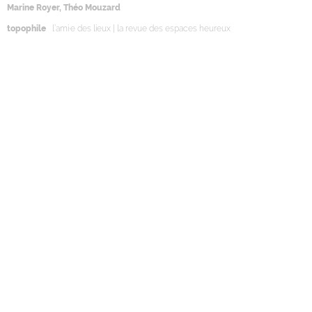
Marine Royer, Théo Mouzard
topophile
l’ami·e des lieux | la revue des espaces heureux