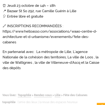
⏰ Jeudi 23 octobre de 14h – 18h
📍 Bazaar St So 292, rue Camille Guérin à Lille
🎈 Entrée libre et gratuite
🔗 INSCRIPTIONS RECOMMANDÉES :
https://www.helloasso.com/associations/waao-centre-d-
architecture-et-d-urbanisme/evenements/fete-des-
cabanes
En partenariat avec : La métropole de Lille, L’agence
Nationale de la cohésion des territoires, La ville de Loos , la
ville de Wattignies , la ville de Villeneuve-d’Ascq et la Caisse
des dépôts
Vous lisez :
Topophile
>
Rendez-vous
>
Lille
>
Fête des Cabanes
topophile
l’ami·e des lieux | la revue des espaces heureux