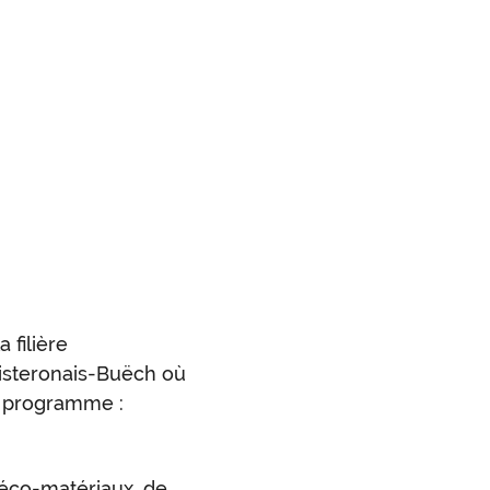
 filière
Sisteronais-Buëch où
u programme :
'éco-matériaux, de