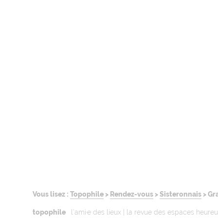
Vous lisez :
Topophile
>
Rendez-vous
>
Sisteronnais
>
Gr
topophile
l’ami·e des lieux | la revue des espaces heure