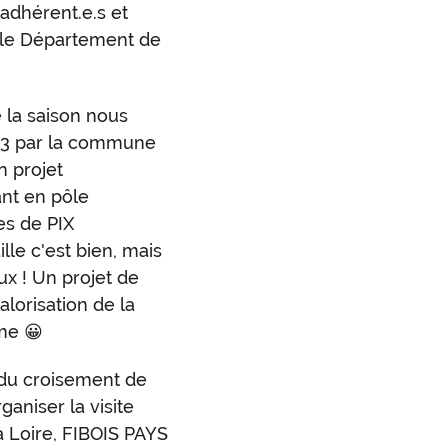
adhérent.e.s et
n le Département de
 la saison nous
023 par la commune
n projet
nt en pôle
s de PIX
le c'est bien, mais
ux ! Un projet de
alorisation de la
me 😀
 du croisement de
ganiser la visite
a Loire, FIBOIS PAYS