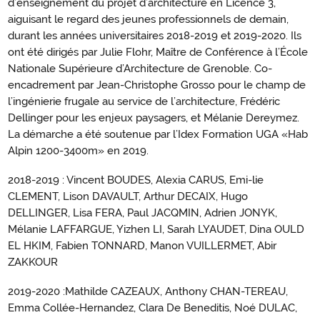
d’enseignement du projet d’architecture en Licence 3,
aiguisant le regard des jeunes professionnels de demain,
durant les années universitaires 2018-2019 et 2019-2020. Ils
ont été dirigés par Julie Flohr, Maître de Conférence à l’École
Nationale Supérieure d’Architecture de Grenoble. Co-
encadrement par Jean-Christophe Grosso pour le champ de
l’ingénierie frugale au service de l’architecture, Frédéric
Dellinger pour les enjeux paysagers, et Mélanie Dereymez.
La démarche a été soutenue par l’Idex Formation UGA «Hab
Alpin 1200-3400m» en 2019.
2018-2019 : Vincent BOUDES, Alexia CARUS, Emi-lie
CLEMENT, Lison DAVAULT, Arthur DECAIX, Hugo
DELLINGER, Lisa FERA, Paul JACQMIN, Adrien JONYK,
Mélanie LAFFARGUE, Yizhen LI, Sarah LYAUDET, Dina OULD
EL HKIM, Fabien TONNARD, Manon VUILLERMET, Abir
ZAKKOUR
2019-2020 :Mathilde CAZEAUX, Anthony CHAN-TEREAU,
Emma Collée-Hernandez, Clara De Beneditis, Noé DULAC,