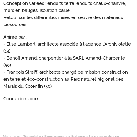
Conception variées : enduits terre, enduits chaux-chanvre,
murs en bauges, isolation paille...
Retour sur les différentes mises en œuvre des matériaux
biosourcés.
Animé par :
- Elise Lambert, architecte associée à l'agence l'Archiviolette
(14)
- Benoît Amand, charpentier à la SARL Amand-Charpente
(50)
- François Streiff, architecte chargé de mission construction
en terre et éco-construction au Parc naturel régional des
Marais du Cotentin (50)
Connexion zoom
Vous lisez :
Topophile
>
Rendez-vous
>
En ligne
>
La maison du parc