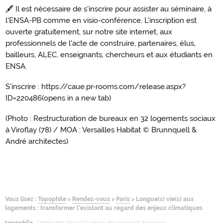
🖋 Il est nécessaire de s'inscrire pour assister au séminaire, à
l'ENSA-PB comme en visio-conférence. L'inscription est
ouverte gratuitement, sur notre site internet, aux
professionnels de l'acte de construire, partenaires, élus,
bailleurs, ALEC, enseignants, chercheurs et aux étudiants en
ENSA.
S'inscrire : https://caue.pr-rooms.com/release.aspx?
ID=220486
(opens in a new tab)
(Photo : Restructuration de bureaux en 32 logements sociaux
à Viroflay (78) / MOA : Versailles Habitat © Brunnquell &
André architectes)
Vous lisez :
Topophile
>
Rendez-vous
>
Paris
>
Longue(s) vie(s) aux
logements : transformer l’existant au regard des enjeux climatiques