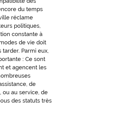
patibilité des
l encore du temps
 ville réclame
eurs politiques,
tion constante à
 modes de vie doit
 tarder. Parmi eux,
portante : Ce sont
ent et agencent les
 nombreuses
’assistance, de
 ou au service, de
sous des statuts très