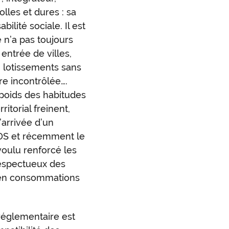
les et dures : sa
ilité sociale. Il est
 n’a pas toujours
 entrée de villes,
 lotissements sans
re incontrôlée….
 poids des habitudes
itorial freinent,
’arrivée d’un
3DS et récemment le
 voulu renforcé les
respectueux des
e en consommations
 réglementaire est