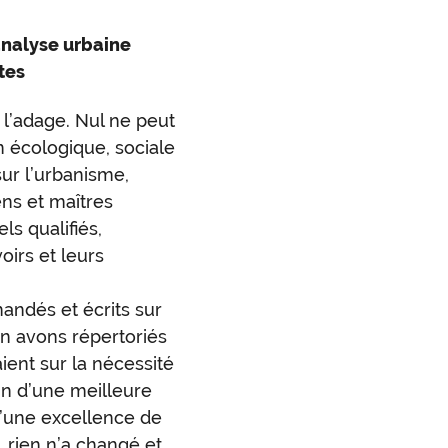
analyse urbaine
tes
t l’adage. Nul ne peut
n écologique, sociale
ur l’urbanisme,
ens et maîtres
s qualifiés,
oirs et leurs
ndés et écrits sur
en avons répertoriés
aient sur la nécessité
in d’une meilleure
d’une excellence de
, rien n’a changé et