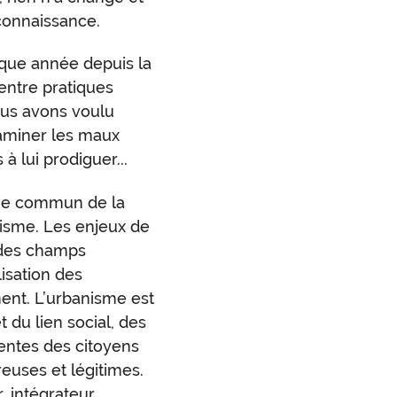
econnaissance.
aque année depuis la
entre pratiques
nous avons voulu
aminer les maux
à lui prodiguer...
oine commun de la
nisme. Les enjeux de
 des champs
lisation des
ent. L’urbanisme est
t du lien social, des
tentes des citoyens
euses et légitimes.
, intégrateur,