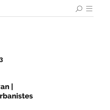
3
an |
urbanistes