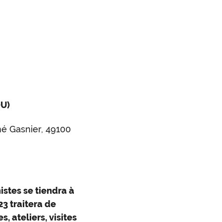
DU)
né Gasnier, 49100
istes se tiendra à
3 traitera de
, ateliers, visites