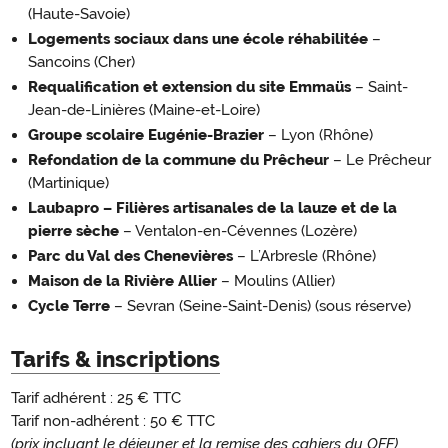
(Haute-Savoie)
Logements sociaux dans une école réhabilitée
–
Sancoins (Cher)
Requalification et extension du site Emmaüs
– Saint-
Jean-de-Linières (Maine-et-Loire)
Groupe scolaire Eugénie-Brazier
– Lyon (Rhône)
Refondation de la commune du Prêcheur
– Le Prêcheur
(Martinique)
Laubapro – Filières artisanales de la lauze et de la
pierre sèche
– Ventalon-en-Cévennes (Lozère)
Parc du Val des Chenevières
– L’Arbresle (Rhône)
Maison de la Rivière Allier
– Moulins (Allier)
Cycle Terre
– Sevran (Seine-Saint-Denis) (sous réserve)
Tarifs & inscriptions
Tarif adhérent : 25 € TTC
Tarif non-adhérent : 50 € TTC
(prix incluant le déjeuner et la remise des cahiers du OFF)