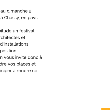
t au dimanche 2
e à Chassy, en pays
bitude un festival
rchitectes et
'installations
position.
 On vous invite donc à
dre vos places et
iciper à rendre ce