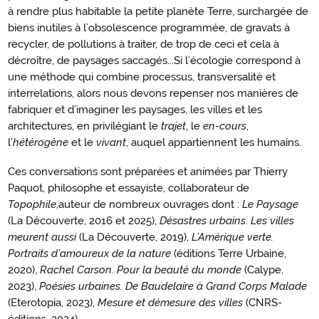
à rendre plus habitable la petite planète Terre, surchargée de
biens inutiles à l’obsolescence programmée, de gravats à
recycler, de pollutions à traiter, de trop de ceci et cela à
décroître, de paysages saccagés...Si l’écologie correspond à
une méthode qui combine processus, transversalité et
interrelations, alors nous devons repenser nos manières de
fabriquer et d’imaginer les paysages, les villes et les
architectures, en privilégiant le
trajet
, le
en-cours
,
l’
hétérogène
et le
vivant
, auquel appartiennent les humains.
Ces conversations sont préparées et animées par Thierry
Paquot, philosophe et essayiste, collaborateur de
Topophile
,auteur de nombreux ouvrages dont :
Le Paysage
(La Découverte, 2016 et 2025),
Désastres urbains. Les villes
meurent aussi
(La Découverte, 2019),
L’Amérique verte.
Portraits d’amoureux de la nature
(éditions Terre Urbaine,
2020),
Rachel Carson. Pour la beauté du monde
(Calype,
2023),
Poésies urbaines. De Baudelaire à Grand Corps Malade
(Eterotopia, 2023),
Mesure et démesure des villes
(CNRS-