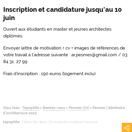
Inscription et candidature jusqu'au 10
juin
Ouvert aux étudiants en master et jeunes architectes
diplômés.
Envoyer lettre de motivation + cv + images de références de
votre travail à l'adresse suivante : ar.pesmes@gmail.com / 03
84 31 27 99
Frais d'inscription : 190 euros (logement inclu)
Vous lisez :
Topophile
>
Rendez-vous
>
Pesmes (70)
>
Pesmes | Séminaire
d’architecture 2022
topophile
l’ami·e des lieux | la revue des espaces heureux