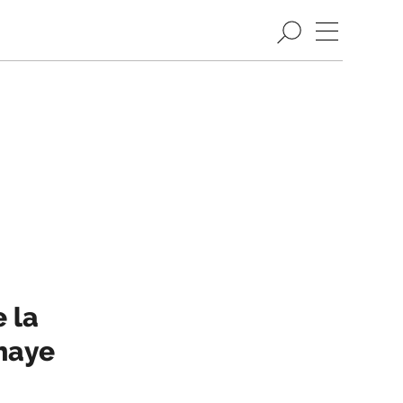
e la
ahaye