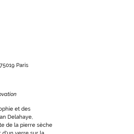
75019 Paris
ovation
ophie et des
van Delahaye,
nte de la pierre sèche
r d'un verre sur la