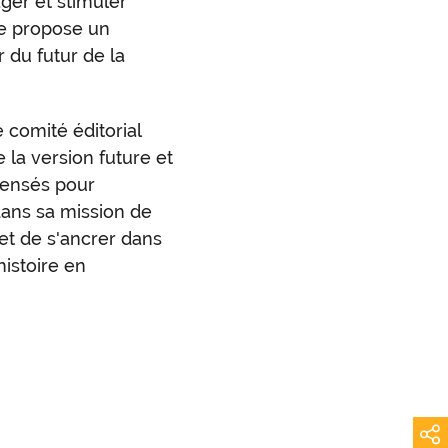
ger et stimuler
bre propose un
 du futur de la
 comité éditorial
 la version future et
pensés pour
dans sa mission de
 et de s'ancrer dans
histoire en