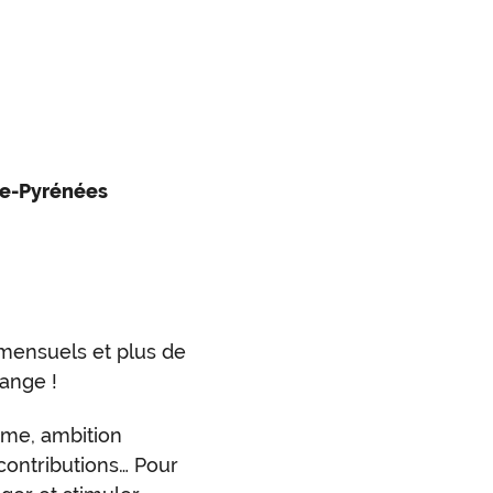
ie-Pyrénées
 mensuels et plus de
ange !
sme, ambition
 contributions… Pour