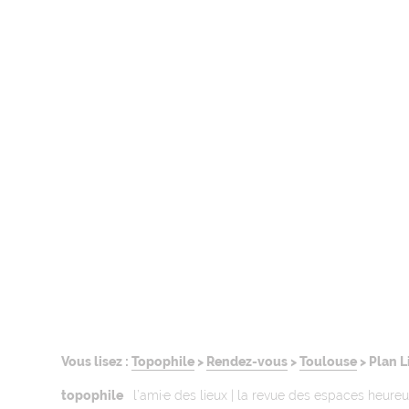
Vous lisez :
Topophile
>
Rendez-vous
>
Toulouse
>
Plan Li
topophile
l’ami·e des lieux | la revue des espaces heure