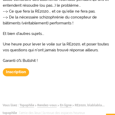
entendent résoudre (ou pas...) le problème...
--> Ce que fera la RE2020... et ce qu'elle ne fera pas.
--> De la nécessaire schizophrénie du concepteur de
bâtiments (véritablement) performants !
Et bien d'autres sujets...
Une heure pour lever le voile sur la RE2020, et poser toutes
vos questions qui n'ont jamais trouvé réponse ailleurs.
Garanti 0% Bullshit !
Inscription
Vous lisez :
Topophile
>
Rendez-vous
>
En ligne
>
RE2020, blablabla….
topophile
l’ami·e des lieux | la revue des espaces heureux