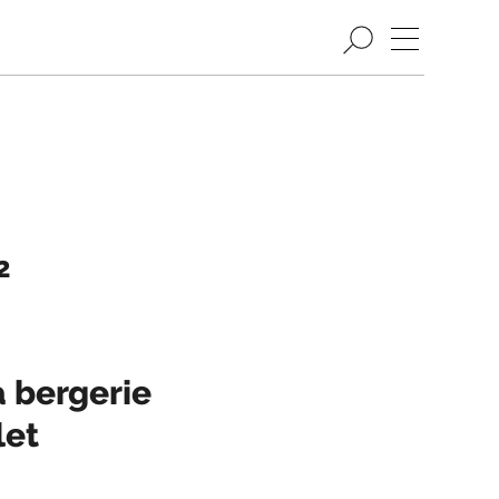
2
a bergerie
let