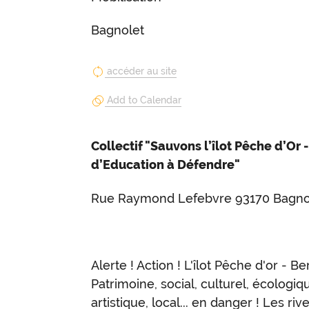
Bagnolet
accéder au site
Add to Calendar
Collectif "Sauvons l’îlot Pêche d’Or 
d’Education à Défendre"
Rue Raymond Lefebvre 93170 Bagno
Alerte ! Action ! L'îlot Pêche d'or - Be
Patrimoine, social, culturel, écologiq
artistique, local... en danger ! Les ri