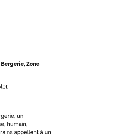
- Bergerie, Zone
let
rgerie, un
ue, humain,
verains appellent à un