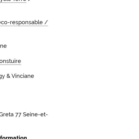
 éco-responsable /
ine
onstuire
gy & Vinciane
Greta 77 Seine-et-
 formation