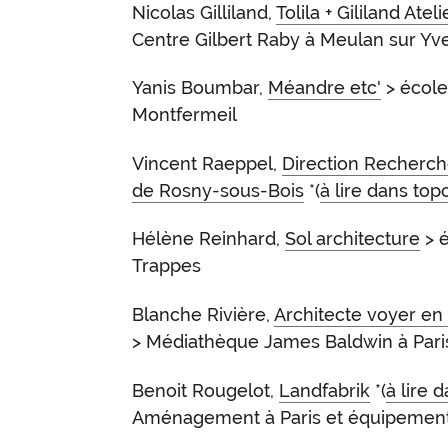
Nicolas Gilliland,
Tolila + Gililand Atel
Centre Gilbert Raby à Meulan sur Yve
Yanis Boumbar,
Méandre etc'
> école
Montfermeil
Vincent Raeppel,
Direction Recherche
de Rosny-sous-Bois
*(
à lire dans top
Hélène Reinhard,
Sol architecture
> 
Trappes
Blanche Rivière,
Architecte voyer en 
> Médiathèque James Baldwin à Pari
Benoit Rougelot,
Landfabrik
*(
à lire 
Aménagement à Paris et équipemen