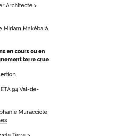
er Architecte
>
re Miriam Makéba à
ns en cours ou en
gnement terre crue
sertion
RETA 94 Val-de-
éphanie Muracciole,
mes
ycle Terre
>