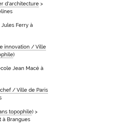
ier d'architecture
>
lines
 Jules Ferry à
 innovation / Ville
ophile
)
école Jean Macé à
chef / Ville de Paris
s
dans topophile
) >
t à Brangues