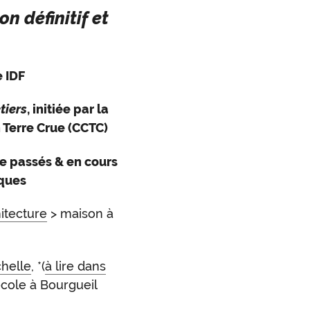
on définitif et
e IDF
tiers
, initiée par la
 Terre Crue (CCTC)
ue passés & en cours
ques
itecture
> maison à
chelle
, *(
à lire dans
 école à Bourgueil