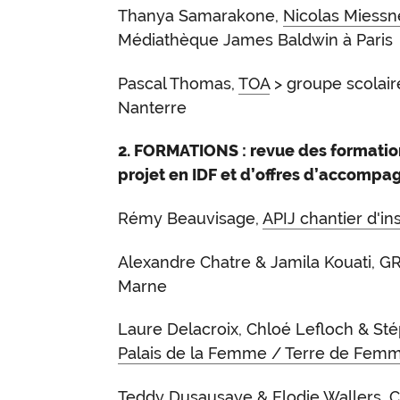
Thanya Samarakone,
Nicolas Miessn
Médiathèque James Baldwin à Paris
Pascal Thomas,
TOA
> groupe scolai
Nanterre
2. FORMATIONS : revue des formatio
projet en IDF et d’offres d’accompa
Rémy Beauvisage,
APIJ chantier d'in
Alexandre Chatre & Jamila Kouati, G
Marne
Laure Delacroix, Chloé Lefloch & St
Palais de la Femme / Terre de Fem
Teddy Dusausaye & Elodie Wallers,
C