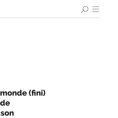
monde (fini)
 de
uson