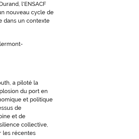
 Durand, l'ENSACF
un nouveau cycle de
re dans un contexte
lermont-
th, a piloté la
xplosion du port en
nomique et politique
essus de
moine et de
ilience collective,
r les récentes