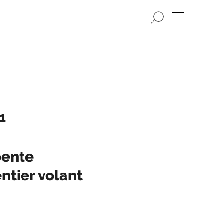
1
pente
ntier volant