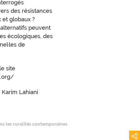
nterrogés
vers des résistances
x et globaux ?
 alternatifs peuvent
nces écologiques, des
nel·les de
le site
.org/
 / Karim Lahiani
dans les ruralités contemporaines