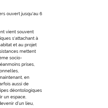
rs ouvert jusqu'au 6
nt vient souvent
iques s'attachant à
habitat et au projet
résistances mettent
tème socio-
éanmoins prises,
nnel·les,
t maintenant, en
rfois aussi de
ncipes déontologiques
r un espace,
evenir d’un lieu,