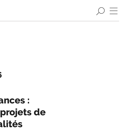
6
ances :
 projets de
alités