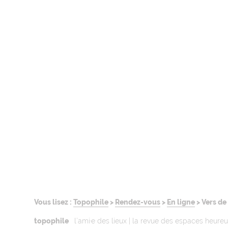
Vous lisez :
Topophile
>
Rendez-vous
>
En ligne
>
Vers de
topophile
l’ami·e des lieux | la revue des espaces heure