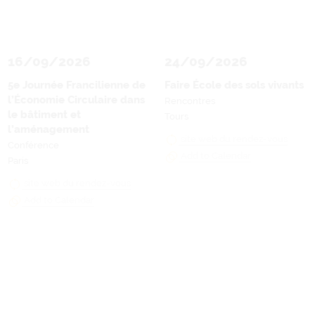
16/09/2026
24/09/2026
5e Journée Francilienne de
Faire École des sols vivants
l’Économie Circulaire dans
Rencontres
le bâtiment et
Tours
l’aménagement
site web du rendez-vous
Conférence
Add to Calendar
Paris
site web du rendez-vous
Add to Calendar