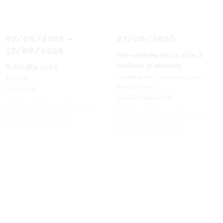
07/08/2026
–
27/08/2026
17/08/2026
Pré-rentrée de la ville à
hauteur d’enfants
Tutto Blu 2026
Conférence, Conversations,
Festival
Rencontres
Cantal (15)
Val-de-Marne (94)
site web du rendez-vous
site web du rendez-vous
Add to Calendar
Add to Calendar