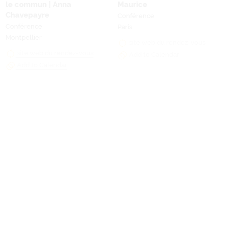
Chavepayre
Conférence
Conférence
Paris
Montpellier
site web du rendez-vous
site web du rendez-vous
Add to Calendar
Add to Calendar