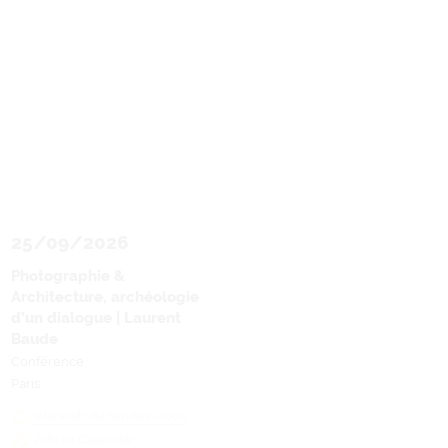
25/09/2026
Photographie &
Architecture, archéologie
d’un dialogue | Laurent
Baude
Conférence
Paris
site web du rendez-vous
Add to Calendar