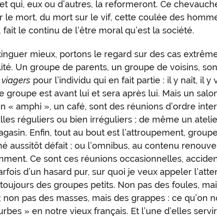
et qui, eux ou d’autres, la reformeront. Ce chevauc
ur le mort, du mort sur le vif, cette coulée des homm
fait le continu de l’être moral qu’est la société.
tinguer mieux, portons le regard sur des cas extrêm
ilité. Un groupe de parents, un groupe de voisins, son
s
viagers
pour l’individu qui en fait partie : il y naît, il y vi
le groupe est avant lui et sera après lui. Mais un salo
un « amphi », un café, sont des réunions d’ordre inter
lles réguliers ou bien irréguliers ; de même un atelier
gasin. Enfin, tout au bout est l’attroupement, group
né aussitôt défait ; ou l’omnibus, au contenu renouve
ment. Ce sont ces réunions occasionnelles, acciden
arfois d’un hasard pur, sur quoi je veux appeler l’atten
 toujours des groupes petits. Non pas des foules, ma
; non pas des masses, mais des grappes : ce qu’on 
urbes » en notre vieux français. Et l’une d’elles servi