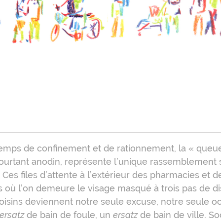
oduction
emps de confinement et de rationnement, la « queue 
ourtant anodin, représente l’unique rassemblement 
. Ces files d’attente à l’extérieur des pharmacies et d
s où l’on demeure le visage masqué à trois pas de d
oisins deviennent notre seule excuse, notre seule o
ersatz
de bain de foule, un
ersatz
de bain de ville. S