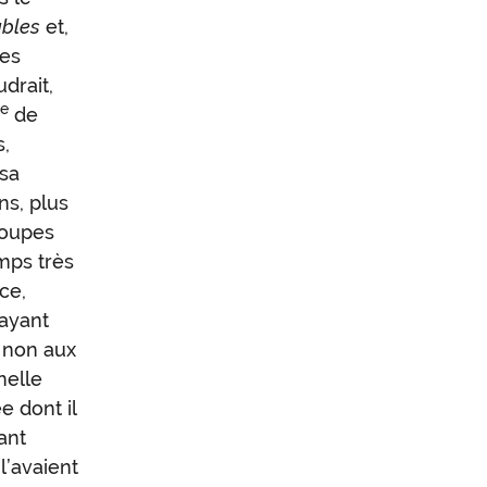
ables
et,
les
drait,
e
n
de
s,
 sa
ns, plus
oupes
emps très
ce,
 ayant
u non aux
nelle
e dont il
ant
l’avaient