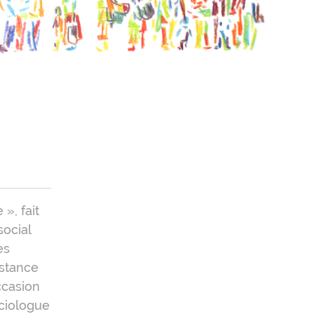
», fait
social
es
istance
ccasion
ociologue