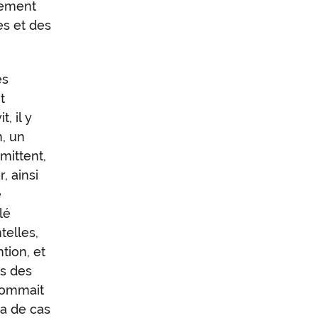
hement
es et des
es
t
t, il y
n, un
mittent,
, ainsi
e
lé
telles,
tion, et
is des
nommait
ra de cas