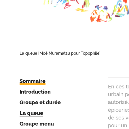
La queue [Moé Muramatsu pour Topophile]
Sommaire
Intr
En ces t
Introduction
urbain p
autorisé
Groupe et durée
épicerie
La queue
de ses v
Groupe menu
pour un