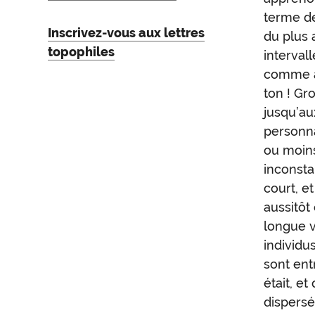
terme d
Inscrivez-vous aux lettres
du plus 
topophiles
interval
comme au
ton ! G
jusqu’au
personna
ou moin
inconsta
court, e
aussitôt
longue v
individu
sont ent
était, e
dispersé