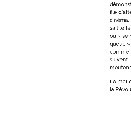
démonstr
file d’a
cinéma. 
sait le 
ou « se m
queue » 
comme « 
suivent 
moutons,
Le mot
la Révol