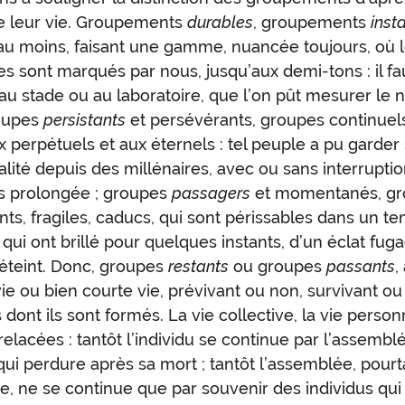
e leur vie. Groupements
durables
, groupements
inst
au moins, faisant une gamme, nuancée toujours, où 
les sont marqués par nous, jusqu’aux demi-tons : il fau
 stade ou au laboratoire, que l’on pût mesurer le 
roupes
persistants
et persévérants, groupes continuel
x perpétuels et aux éternels : tel peuple a pu garder
lité depuis des millénaires, avec ou sans interruptio
s prolongée ; groupes
passagers
et momentanés, gr
nts, fragiles, caducs, qui sont périssables dans un t
t qui ont brillé pour quelques instants, d’un éclat fuga
 éteint. Donc, groupes
restants
ou groupes
passants
,
ie ou bien courte vie, prévivant ou non, survivant o
s dont ils sont formés. La vie collective, la vie person
relacées : tantôt l’individu se continue par l’assemblé
t qui perdure après sa mort ; tantôt l’assemblée, pourt
e, ne se continue que par souvenir des individus qui 