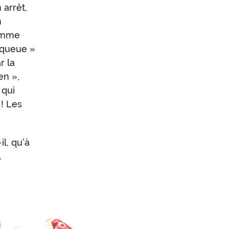
 arrêt,
n
comme
a queue »
r la
en »,
 qui
! Les
il, qu’à
.