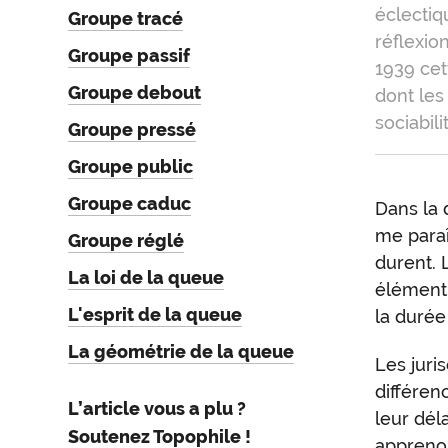
éclectiq
Groupe tracé
réflexio
Groupe passif
1939 ce
Groupe debout
dont les
sociabili
Groupe pressé
Groupe public
Groupe caduc
Dans la 
Grou
me paraî
Groupe réglé
et
durent.
La loi de la queue
élément 
duré
L'esprit de la queue
la durée
La géométrie de la queue
Les juri
différen
L’article vous a plu ?
leur déla
Soutenez Topophile !
apprenon