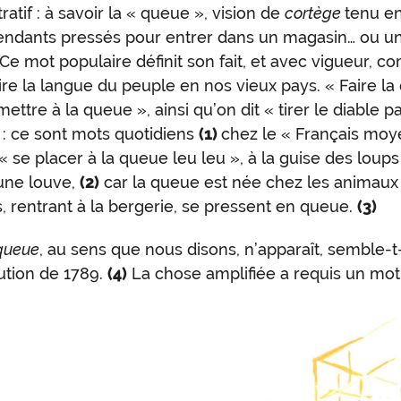
atif : à savoir la « queue », vision de
cortège
tenu en
ttendants pressés pour entrer dans un magasin… ou u
Ce mot populaire définit son fait, et avec vigueur, 
faire la langue du peuple en nos vieux pays. « Faire l
ettre à la queue », ainsi qu’on dit « tirer le diable pa
: ce sont mots quotidiens
(1)
chez le « Français moy
se placer à la queue leu leu », à la guise des loups
une louve,
(2)
car la queue est née chez les animaux 
 rentrant à la bergerie, se pressent en queue.
(3)
queue
, au sens que nous disons, n’apparaît, semble-t-
ution de 1789.
(4)
La chose amplifiée a requis un mot