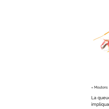
« Moutons 
La queue
La
impliqua