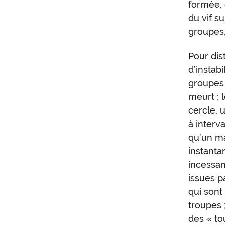
formée, 
du vif s
groupes, 
Pour dis
d’instab
groupe
meurt ; 
cercle, 
à interva
qu’un ma
instanta
incessam
issues p
qui sont
troupes 
des « to