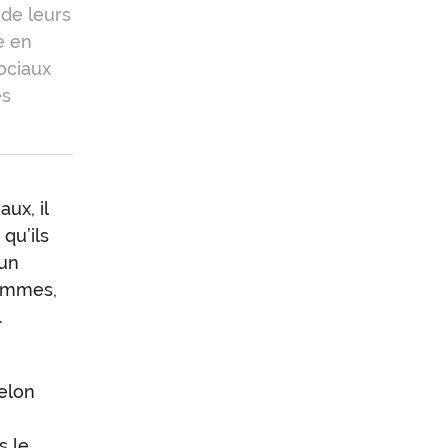
 de leurs
e en
ociaux
es
ux, il
s
qu’ils
’un
hommes,
.
selon
s le