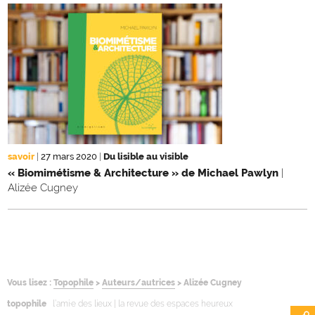
savoir
|
27 mars 2020
|
Du lisible au visible
« Biomimétisme & Architecture » de Michael Pawlyn
|
Alizée Cugney
Vous lisez :
Topophile
>
Auteurs/autrices
>
Alizée Cugney
topophile
l’ami·e des lieux | la revue des espaces heureux