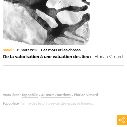
savoir
|
11 mars 2020
|
Les mots et les choses
De la valorisation à une valuation des lieux
| Florian Vimard
Vous lisez :
Topophile
>
Auteurs/autrices
>
Florian Vimard
topophile
l’ami·e des lieux | la revue des espaces heureux