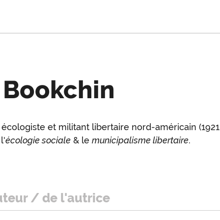
 Bookchin
écologiste et militant libertaire nord-américain (1921-
oduction
l'
écologie sociale
& le
municipalisme libertaire
.
uteur / de l'autrice