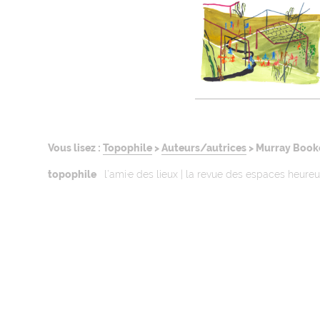
Vous lisez :
Topophile
>
Auteurs/autrices
>
Murray Book
topophile
l’ami·e des lieux | la revue des espaces heure