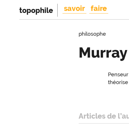
savoir
faire
topophile
philosophe
Murray
Introduction
Penseur 
Intr
théorise 
Articles de l’a