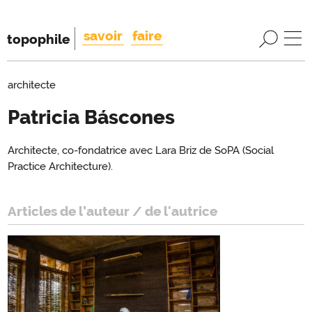
savoir
faire
topophile
architecte
Patricia Báscones
Introduction
Architecte, co-fondatrice avec Lara Briz de SoPA (Social
Introduction
Practice Architecture).
Articles de l’auteur / de l'autrice