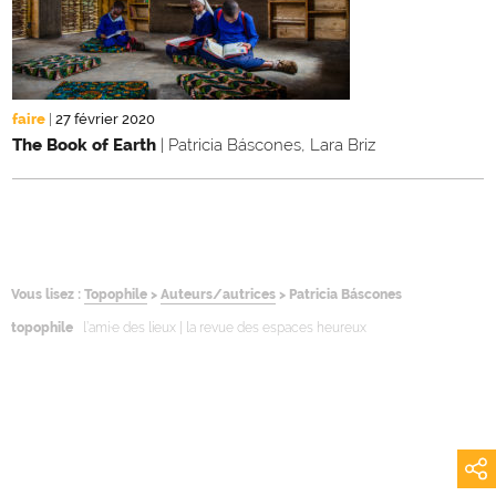
faire
|
27 février 2020
The Book of Earth
| Patricia Báscones, Lara Briz
Vous lisez :
Topophile
>
Auteurs/autrices
>
Patricia Báscones
topophile
l’ami·e des lieux | la revue des espaces heureux