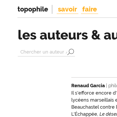
topophile
savoir
faire
les auteurs & a
Renaud Garcia
| ph
Il s'efforce encore d
lycéens marseillais e
Beauchastel contre l
L'Échappée,
Le déser