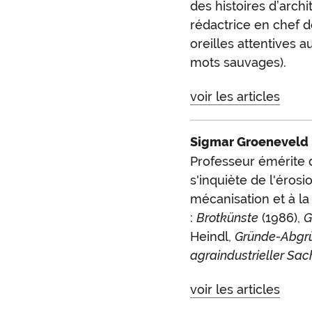
des histoires d’archi
rédactrice en chef d
oreilles attentives a
mots sauvages).
voir les articles
Sigmar Groeneveld
Professeur émérite de
s'inquiète de l'éros
mécanisation et à la 
:
Brotkünste
(1986),
G
Heindl,
Gründe-Abgrü
agraindustrieller Sa
voir les articles