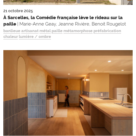
21 octobre 2025
À Sarcelles, la Comédie française lève le rideau sur la
paille
| Marie-Anne Geay, Jeanne Rivière, Benoit Rougelot
banlieue
artisanat
métal
paille
métamorphose
préfabrication
chaleur
lumière / ombre