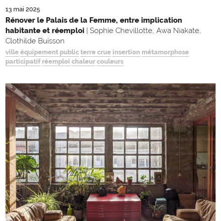
13 mai 2025
Rénover le Palais de la Femme, entre implication
habitante et réemploi
| Sophie Chevillotte, Awa Niakate,
Clothilde Buisson
ville
équipement public
terre crue
insertion
métamorphose
participatif
réemploi
chaleur
couleurs