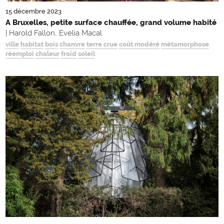
15 décembre 2023
A Bruxelles, petite surface chauffée, grand volume habité
| Harold Fallon, Evelia Macal
ville
habitat
bois
chanvre
terre crue
coût modéré
métamorphose
réemploi
chaleur
froid
soleil