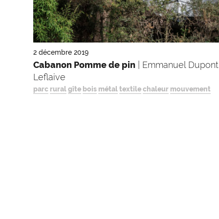
2 décembre 2019
Cabanon Pomme de pin
| Emmanuel Dupont,
Leflaive
parc
rural
gîte
bois
métal
textile
chaleur
mouvement