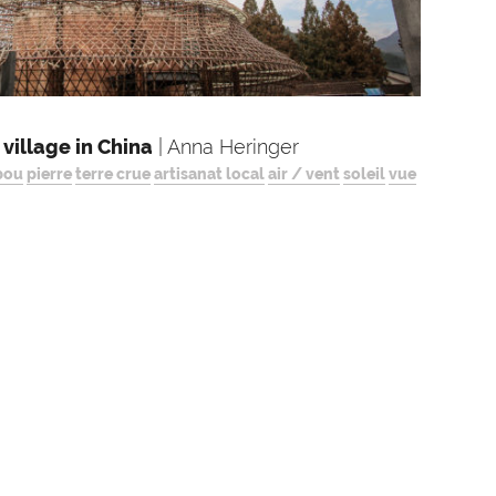
 village in China
| Anna Heringer
bou
pierre
terre crue
artisanat local
air / vent
soleil
vue