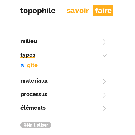
topophile
savoir
faire
milieu
types
gîte
matériaux
processus
éléments