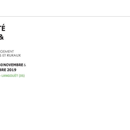
encontres du Manifeste de la f
 créative