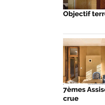
Objectif ter
7èmes Assise
crue