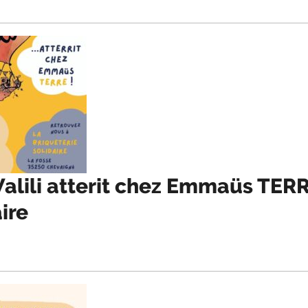
Walili atterit chez Emmaüs TER
ire