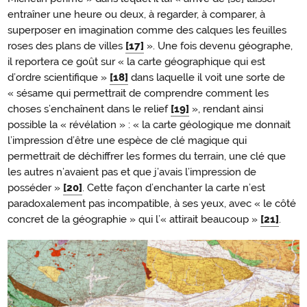
entraîner une heure ou deux, à regarder, à comparer, à
superposer en imagination comme des calques les feuilles
roses des plans de villes
[17]
». Une fois devenu géographe,
il reportera ce goût sur « la carte géographique qui est
d’ordre scientifique »
[18]
dans laquelle il voit une sorte de
« sésame qui permettrait de comprendre comment les
choses s’enchaînent dans le relief
[19]
», rendant ainsi
possible la « révélation » : « la carte géologique me donnait
l’impression d’être une espèce de clé magique qui
permettrait de déchiffrer les formes du terrain, une clé que
les autres n’avaient pas et que j’avais l’impression de
posséder »
[20]
. Cette façon d’enchanter la carte n’est
paradoxalement pas incompatible, à ses yeux, avec « le côté
concret de la géographie » qui l’« attirait beaucoup »
[21]
.