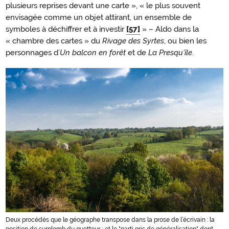
plusieurs reprises devant une carte », « le plus souvent
envisagée comme un objet attirant, un ensemble de
symboles à déchiffrer et à investir
[57]
» – Aldo dans la
« chambre des cartes » du
Rivage des Syrtes
, ou bien les
personnages d’
Un balcon en forêt
et de
La
Presqu’île
.
Deux procédés que le géographe transpose dans la prose de l’écrivain : la
position de surplomb du guetteur ; et le "parti pris de généralisation" dont