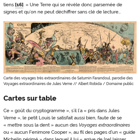
tiens
[16]
. » Une Terre qui se révèle donc parsemée de
signes et qu’on ne peut déchiffrer sans clé de lecture…
Carte des voyages très extraordinaires de Saturnin Farandoul, parodie des
Voyages extraordinaires de Jules Verne // Albert Robida / Domaine public
Cartes sur table
Ce « goût du cryptogramme », s’il l’a « pris dans Jules
Verne », le petit Louis le satisfait aussi bien, faute de se
« mettre sous la dent » aucun des
Voyages extraordinaires
ou « aucun Fenimore Cooper », au fil des pages d'un « guide
Michelin périmé » dans lequel il lui « arrive de [se] laisser