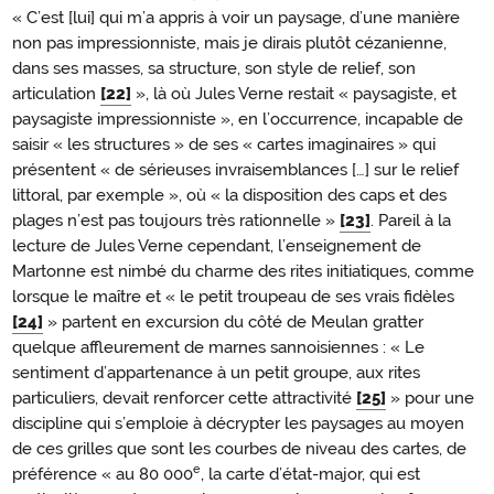
« C’est [lui] qui m’a appris à voir un paysage, d’une manière
non pas impressionniste, mais je dirais plutôt cézanienne,
dans ses masses, sa structure, son style de relief, son
articulation
[22]
», là où Jules Verne restait « paysagiste, et
paysagiste impressionniste », en l’occurrence, incapable de
saisir « les structures » de ses « cartes imaginaires » qui
présentent « de sérieuses invraisemblances […] sur le relief
littoral, par exemple », où « la disposition des caps et des
plages n’est pas toujours très rationnelle »
[23]
. Pareil à la
lecture de Jules Verne cependant, l’enseignement de
Martonne est nimbé du charme des rites initiatiques, comme
lorsque le maître et « le petit troupeau de ses vrais fidèles
[24]
» partent en excursion du côté de Meulan gratter
quelque affleurement de marnes sannoisiennes : « Le
sentiment d’appartenance à un petit groupe, aux rites
particuliers, devait renforcer cette attractivité
[25]
» pour une
discipline qui s’emploie à décrypter les paysages au moyen
de ces grilles que sont les courbes de niveau des cartes, de
e
préférence « au 80 000
, la carte d’état-major, qui est