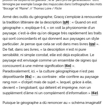
témoigne par exemple l’usage des majuscules dans l’orthographe des mots
"Bocage" et "Plaine". // Thomas Loire / Flickr
Armé des outils du géographe, Gracq s’emploie à renouveler
la tradition littéraire de la description
[58]
: « Quand on est
géographe », explique-t-il, « on voit la physionomie d’un
paysage, c’est-à-dire qu’on dégage très rapidement les traits
qui sont concordants et qui donnent aux paysages un style
particulier. Je pense que cela se voit dans mes livres
[59]
».
De fait, dans ses livres, « la description n’est ni pure
sensibilité, ni simple constat, elle est déjà explicative. Le
paysage est envisagé comme un ensemble de signes qui
concourent à une même signification
[60]
».
Paradoxalement, ici, « la culture géographique n’est pas
dépoétisante
[61]
» ; au contraire : elle confère au paysage
rang non « d’objet mais de sujet », lequel, grâce à elle,
devient « l’englobant, qui déteint et imprègne, non un
supplément d’âme ni un complément d’information »
[62]
.
Puisque le géographe a dû renoncer au « schéma imaginatif