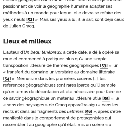
passionnant de voir la géographie humaine adapter ses
méthodes à un monde pour lequel elle devra se refaire des
yeux neufs
[52]
». Mais ses yeux à lui, il le sait, sont déjà ceux
de Julien Gracq.
Lieux et milieux
L’auteur d’
Un beau ténébreux
, à cette date, a déjà opéré sa
mue et commencé à pratiquer, plus qu’« une simple
transposition littéraire de thèmes géographiques
[53]
», un
« transfert du domaine universitaire au domaine littéraire
[54]
». Même si « dans les premières œuvres […], les
références géographiques sont rares [parce qu’il] semble
qu’un temps de décantation ait été nécessaire pour faire de
ce savoir géographique un matériau littéraire utile
[55]
», le
« sens des paysages » de Gracq apparaîtra aigu « dans les
récits et dans les fragments des
Lettrines
[56]
», après s’être
manifesté dans le comportement de protagonistes qui
ressemblent au géographe qu’il était, mis en scène « à