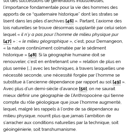
sol des successions de générations industrieuses,
l’importance fondamentale pour la vie des hommes des
apports de ce “quaternaire historique” dont les strates se
lisent dans les piles d’archives
[46]
». Partant, l’axiome des
lois naturelles se trouve désormais supplanté par celui selon
lequel «
il n’y a pas pour l’homme de milieu physique pur
[47]
» : «
le milieu géographique
», c’est, pour Demangeon,
« la nature continûment colmatée par le sédiment
historique »
[48]
. Si la géographie humaine doit se
renouveler, c’est en entretenant une « relation de plus en
plus serrée […] avec les techniques, à travers lesquelles une
nécessité seconde, une nécessité forgée par l’homme se
substitue à l’ancienne dépendance par rapport au sol
[49]
».
Avec plus d’un demi-siècle d’avance
[50]
, on ne saurait
mieux définir une géographie de l’Anthropocène qui tienne
compte du rôle géologique que joue l’homme augmenté,
lequel, malgré les rappels à l’ordre de sa dépendance au
milieu physique, nourrit plus que jamais l’ambition de
s’arracher aux conditions naturelles par la technique, soit
géoingénierie, soit transhumanisme.