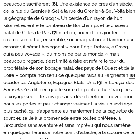
beaucoup sacrifièrent
[6]
. Une existence de près d’un siècle,
de la rue du Grenier-à-Sel à la rue du Grenier-à-Sel. Voilà bien
la géographie de Gracq : « Un cercle d’un rayon de huit
kilomètres entre le tombeau de Bonchamps et le château
natal de Gilles de Rais
[7]
», et où, pourrait-on ajouter, il a
exercé son œil et, ensemble, son imagination. « Randonneur
casanier, itinérant hexagonal » pour Régis Debray, « Gracq,
qui a peu voyagé », du moins de par le monde, « mais
beaucoup regardé, s’est limité à faire et refaire le tour du
propriétaire de son bocage natal, des pays de l’Ouest et de la
Loire – compte non tenu de quelques raids au Farghestan
[8]
occidental, Angleterre, Espagne, États-Unis
[9]
. » L’
incipit
des
Eaux étroites
dit bien quelle sorte d’arpenteur fut Gracq : « si
le voyage seul – le voyage sans idée de retour – ouvre pour
nous les portes et peut changer vraiment la vie, un sortilège
plus caché, qui s’apparente au maniement de la baguette de
sourcier, se lie à la promenade entre toutes préférée, à
l’excursion sans aventure et sans imprévu qui nous ramène
en quelques heures à notre point d’attache, à la clôture de la