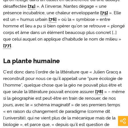
désaffectée
[74]
». A l’inverse, Nantes dégage « une
présence incubatrice, une chaleur enveloppante
[75]
». Elle
est un « humus urbain
[76]
» où la « symbiose » entre
homme et lieu a pu si bien opérer qu’on se retrouve « plongé
corps et âme dans un élément beaucoup plus concret […]
que celui auquel on applique d’habitude le nom de milieu »
[77]
.
La plante humaine
C’est donc dans l’ordre de la littérature que « Julien Gracq a
reconstruit pour nous ce qu’il appelait une “pure écologie de
l’homme”, quelque chose que la géo ne pouvait plus être et
que seule la littérature pouvait encore assurer
[78]
» – même
si la géographie est peut-être en train de renouer, de nos
jours, avec le « schéma imaginatif » de ses premiers temps
« en raison du changement de paradigme (comme dit
l’université), qui ne vient plus de la mécanique mais de la
biologie », et parce que, « depuis qu’il est question de