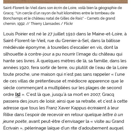
Saint-Florent-le-Vieil dans son écrin de Loire, voilà bien la géographie de
Gracq : "Un cercle d’un rayon de huit kilomètres entre le tombeau de
Bonchamps et le château natal de Gilles de Rais" - Carnets de grand
chemin, 1992. // Thierry Llansades / Flickr
Louis Poirier est né le 27 juillet 1910 dans le Maine-et-Loire, à
Saint-Florent-le-Vieil, rue du Grenier-à-Sel, dans la bâtisse
médiévale éponyme, à tourelles d’escalier en vis, dont la
silhouette à contre-jour a pu nourrir l’image du château qui
hante ses livres. À quelques mètres de là, sa famille, dans les
années 1920, fera sortir de terre, ou plutôt de l’eau de la Loire
toute proche, une maison qui n’est pas sans rappeler « l’une
de ces villas de prétentieuse et médiocre apparence que le
siècle commençant a multipliées sur les plages de second
ordre
[5]
». C’est là que, jusqu’à sa mort en 2007, Gracq
passera des jours de loisir, ainsi que sa retraite, et c’est à cette
adresse que tous les Franz Xaver Kappus écriraient à leur
Rilke dans l’espoir de recevoir en retour quelque
lettre à un
jeune poète
, avant peut-être d’envisager la « visite au Grand
Écrivain », pèlerinage laïque d’un rite d’adoubement auquel