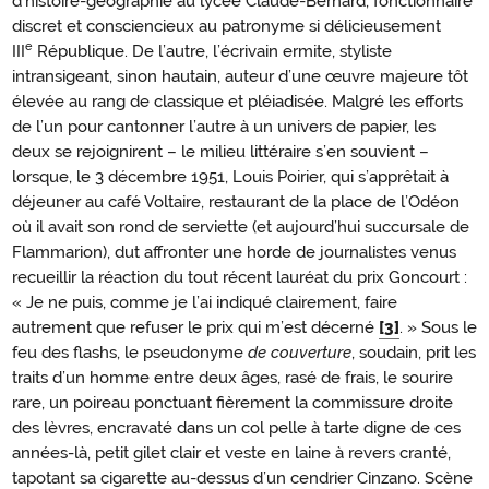
d’histoire-géographie au lycée Claude-Bernard, fonctionnaire
discret et consciencieux au patronyme si délicieusement
e
III
République. De l’autre, l’écrivain ermite, styliste
intransigeant, sinon hautain, auteur d’une œuvre majeure tôt
élevée au rang de classique et pléiadisée. Malgré les efforts
de l’un pour cantonner l’autre à un univers de papier, les
deux se rejoignirent – le milieu littéraire s’en souvient –
lorsque, le 3 décembre 1951, Louis Poirier, qui s’apprêtait à
déjeuner au café Voltaire, restaurant de la place de l’Odéon
où il avait son rond de serviette (et aujourd’hui succursale de
Flammarion), dut affronter une horde de journalistes venus
recueillir la réaction du tout récent lauréat du prix Goncourt :
« Je ne puis, comme je l’ai indiqué clairement, faire
autrement que refuser le prix qui m’est décerné
[3]
. » Sous le
feu des flashs, le pseudonyme
de couverture
, soudain, prit les
traits d’un homme entre deux âges, rasé de frais, le sourire
rare, un poireau ponctuant fièrement la commissure droite
des lèvres, encravaté dans un col pelle à tarte digne de ces
années-là, petit gilet clair et veste en laine à revers cranté,
tapotant sa cigarette au-dessus d’un cendrier Cinzano. Scène