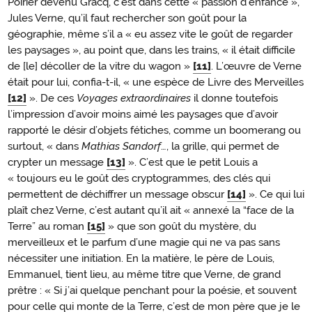
Poirier devenu Gracq, c’est dans cette « passion d’enfance »,
Jules Verne, qu’il faut rechercher son goût pour la
géographie, même s’il a « eu assez vite le goût de regarder
les paysages », au point que, dans les trains, « il était difficile
de [le] décoller de la vitre du wagon »
[11]
. L’œuvre de Verne
était pour lui, confia-t-il, « une espèce de Livre des Merveilles
[12]
». De ces
Voyages extraordinaires
il donne toutefois
l’impression d’avoir moins aimé les paysages que d’avoir
rapporté le désir d’objets fétiches, comme un boomerang ou
surtout, « dans
Mathias Sandorf
…, la grille, qui permet de
crypter un message
[13]
». C’est que le petit Louis a
« toujours eu le goût des cryptogrammes, des clés qui
permettent de déchiffrer un message obscur
[14]
». Ce qui lui
plaît chez Verne, c’est autant qu’il ait « annexé la “face de la
Terre” au roman
[15]
» que son goût du mystère, du
merveilleux et le parfum d’une magie qui ne va pas sans
nécessiter une initiation. En la matière, le père de Louis,
Emmanuel, tient lieu, au même titre que Verne, de grand
prêtre : « Si j’ai quelque penchant pour la poésie, et souvent
pour celle qui monte de la Terre, c’est de mon père que je le