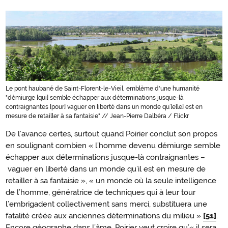
Le pont haubané de Saint-Florent-le-Vieil, emblème d'une humanité
"démiurge [qui] semble échapper aux déterminations jusque-là
contraignantes [pour] vaguer en liberté dans un monde qu’[elle] est en
mesure de retailler à sa fantaisie" // Jean-Pierre Dalbéra / Flickr
De l’avance certes, surtout quand Poirier conclut son propos
en soulignant combien « l’homme devenu démiurge semble
échapper aux déterminations jusque-là contraignantes –
vaguer en liberté dans un monde qu’il est en mesure de
retailler à sa fantaisie », « un monde où la seule intelligence
de l’homme, génératrice de techniques qui à leur tour
l’embrigadent collectivement sans merci, substituera une
fatalité créée aux anciennes déterminations du milieu »
[51]
.
Encore géographe dans l’âme, Poirier veut croire qu’« il sera