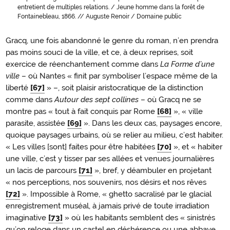
entretient de multiples relations. / Jeune homme dans la forêt de
Fontainebleau, 1866. // Auguste Renoir / Domaine public
Gracq, une fois abandonné le genre du roman, n’en prendra
pas moins souci de la ville, et ce, à deux reprises, soit
exercice de réenchantement comme dans
La Forme d’une
ville
– où Nantes « finit par symboliser l’espace même de la
liberté
[67]
» –, soit plaisir aristocratique de la distinction
comme dans
Autour des sept collines
– où Gracq ne se
montre pas « tout à fait conquis par Rome
[68]
», « ville
parasite, assistée
[69]
». Dans les deux cas, paysages encore,
quoique paysages urbains, où se relier au milieu, c’est habiter.
« Les villes [sont] faites pour être habitées
[70]
», et « habiter
une ville, c’est y tisser par ses allées et venues journalières
un lacis de parcours
[71]
», bref, y déambuler en projetant
« nos perceptions, nos souvenirs, nos désirs et nos rêves
[72]
». Impossible à Rome, « ghetto sacralisé par le glacial
enregistrement muséal, à jamais privé de toute irradiation
imaginative
[73]
» où les habitants semblent des « sinistrés
qu’on reloge dans un castel en déshérence ou une abbaye