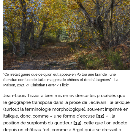
"Ce n’était guère que ce qu’on eût appelé en Poitou une brande ; une
étendue confuse de taillis maigres de chênes et de châtaigniers" - La
Maison, 2023. // Christian Ferrer / Flickr
Jean-Louis Tissier a bien mis en évidence les procédés que
le géographe transpose dans la prose de l’écrivain : le lexique
(surtout la terminologie morphologique), souvent imprimé en
italique, donc, comme « une forme d’excuse
[32]
» ; la
position de surplomb du guetteur
[33]
, celle que l’on adopte
depuis un château fort, comme à Argol qui « se dressait à