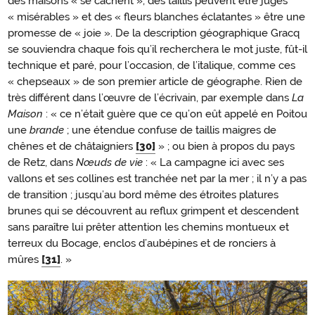
des maisons « se cachent », des taillis peuvent être jugés
« misérables » et des « fleurs blanches éclatantes » être une
promesse de « joie ». De la description géographique Gracq
se souviendra chaque fois qu’il recherchera le mot juste, fût-il
technique et paré, pour l’occasion, de l’italique, comme ces
« chepseaux » de son premier article de géographe. Rien de
très différent dans l’œuvre de l’écrivain, par exemple dans
La
Maison
: « ce n’était guère que ce qu’on eût appelé en Poitou
une
brande
; une étendue confuse de taillis maigres de
chênes et de châtaigniers
[30]
» ; ou bien à propos du pays
de Retz, dans
Nœuds de vie
: « La campagne ici avec ses
vallons et ses collines est tranchée net par la mer ; il n’y a pas
de transition ; jusqu’au bord même des étroites platures
brunes qui se découvrent au reflux grimpent et descendent
sans paraître lui prêter attention les chemins montueux et
terreux du Bocage, enclos d’aubépines et de ronciers à
mûres
[31]
. »