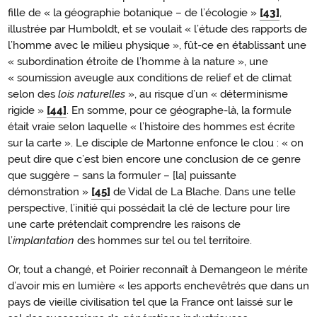
fille de « la géographie botanique – de l’écologie »
[43]
,
illustrée par Humboldt, et se voulait « l’étude des rapports de
l’homme avec le milieu physique », fût-ce en établissant une
« subordination étroite de l’homme à la nature », une
« soumission aveugle aux conditions de relief et de climat
selon des
lois naturelles
», au risque d’un « déterminisme
rigide »
[44]
. En somme, pour ce géographe-là, la formule
était vraie selon laquelle « l’histoire des hommes est écrite
sur la carte ». Le disciple de Martonne enfonce le clou : « on
peut dire que c’est bien encore une conclusion de ce genre
que suggère – sans la formuler – [la] puissante
démonstration »
[45]
de Vidal de La Blache. Dans une telle
perspective, l’initié qui possédait la clé de lecture pour lire
une carte prétendait comprendre les raisons de
l’
implantation
des hommes sur tel ou tel territoire.
Or, tout a changé, et Poirier reconnaît à Demangeon le mérite
d’avoir mis en lumière « les apports enchevêtrés que dans un
pays de vieille civilisation tel que la France ont laissé sur le