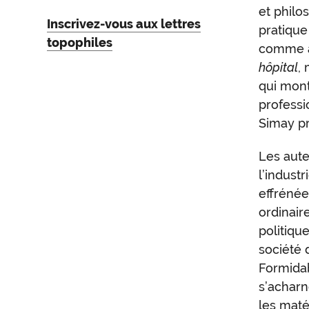
et philo
Inscrivez-vous aux lettres
pratique 
topophiles
comme av
hôpital
,
qui mont
professi
Simay pr
Les aute
l’industr
effrénée
ordinair
politiqu
société 
Formidab
s’acharn
les maté