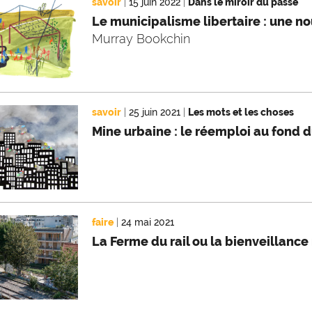
savoir
|
15 juin 2022
|
Dans le miroir du passé
Le municipalisme libertaire : une 
Murray Bookchin
savoir
|
25 juin 2021
|
Les mots et les choses
Mine urbaine : le réemploi au fond 
faire
|
24 mai 2021
La Ferme du rail ou la bienveillanc