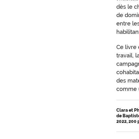
dès le c
de domin
entre le
habilitan
Ce livre
travail, 
campagne
cohabitat
des maté
comme un
Clara et P
de Baptist
2022, 200 