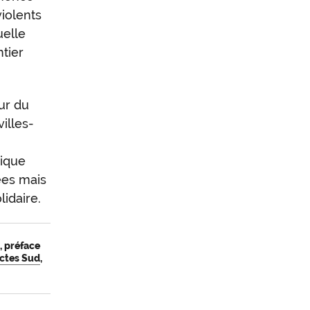
violents
uelle
ntier
ur du
villes-
hique
ées mais
idaire.
e
, préface
ctes Sud
,