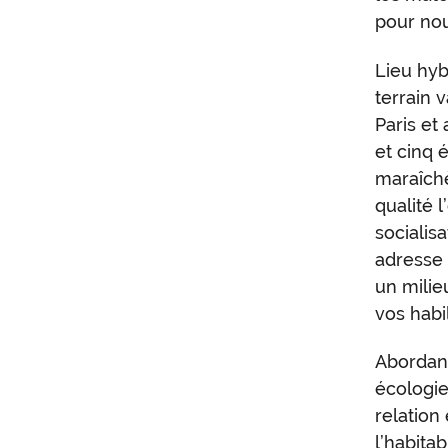
pour nou
Lieu hyb
terrain 
Paris et
et cinq 
maraîchè
qualité l
socialis
adresse 
un milie
vos habi
Abordan
écologie 
relation
l’habita