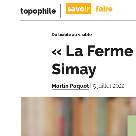
savoir
faire
topophile
Du lisible au visible
« La Ferme 
Simay
Martin Paquot
| 5 juillet 2022