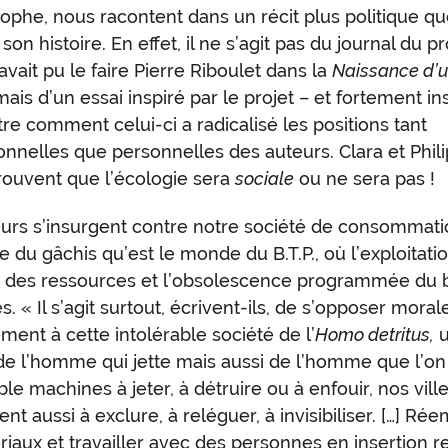
sophe, nous racontent dans un récit plus politique q
son histoire. En effet, il ne s’agit pas du journal du pr
ait pu le faire Pierre Riboulet dans la
Naissance d’
 mais d’un essai inspiré par le projet – et fortement in
re comment celui-ci a radicalisé les positions tant
onnelles que personnelles des auteurs. Clara et Phil
ouvent que l’écologie sera
sociale
ou ne sera pas !
urs s’insurgent contre notre société de consommati
ie du gâchis qu’est le monde du B.T.P., où l’exploitati
 des ressources et l’obsolescence programmée du b
es. « Il s’agit surtout, écrivent-ils, de s’opposer mora
ement à cette intolérable société de l’
Homo detritus,
u
de l’homme qui jette mais aussi de l’homme que l’on 
le machines à jeter, à détruire ou à enfouir, nos vill
ent aussi à exclure, à reléguer, à invisibiliser. […] Ré
riaux et travailler avec des personnes en insertion r