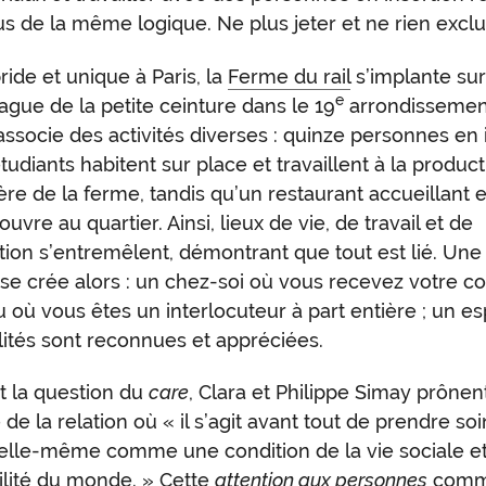
s de la même logique. Ne plus jeter et ne rien exclu
ride et unique à Paris, la
Ferme du rail
s’implante su
e
vague de la petite ceinture dans le 19
arrondissemen
 associe des activités diverses : quinze personnes en 
étudiants habitent sur place et travaillent à la produc
re de la ferme, tandis qu’un restaurant accueillant e
’ouvre au quartier. Ainsi, lieux de vie, de travail et de
ation s’entremêlent, démontrant que tout est lié. Une 
se crée alors : un chez-soi où vous recevez votre cou
u où vous êtes un interlocuteur à part entière ; un e
lités sont reconnues et appréciées.
t la question du
care
, Clara et Philippe Simay prônen
de la relation où « il s’agit avant tout de prendre soi
 elle-même comme une condition de la vie sociale e
bilité du monde. » Cette
attention aux personnes
comm