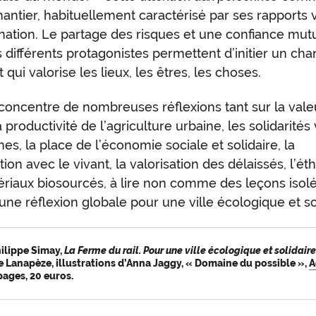
hantier, habituellement caractérisé par ses rapports 
ation. Le partage des risques et une confiance mut
s différents protagonistes permettent d’initier un cha
t qui valorise les lieux, les êtres, les choses.
 concentre de nombreuses réflexions tant sur la vale
la productivité de l’agriculture urbaine, les solidarités 
s, la place de l’économie sociale et solidaire, la
ion avec le vivant, la valorisation des délaissés, l’ét
riaux biosourcés, à lire non comme des leçons isol
e réflexion globale pour une ville écologique et sol
hilippe Simay,
La Ferme du rail. Pour une ville écologique et solidair
e Lanapèze, illustrations d’Anna Jaggy, « Domaine du possible »,
A
pages, 20 euros.