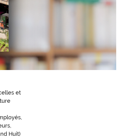
elles et
ture
mployés,
eurs,
nd Huit)