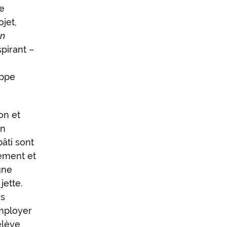
ue
ojet,
un
spirant –
ippe
on et
on
âti sont
lement et
ne
jette.
es
employer
elève