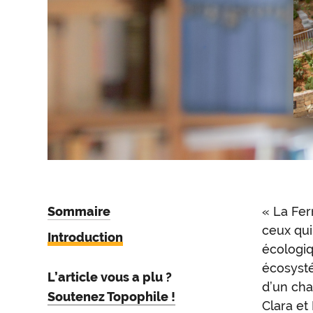
Sommaire
« La Fer
Intr
ceux qui
Introduction
écologiq
écosyst
L’article vous a plu ?
d’un chan
Soutenez Topophile !
Clara et