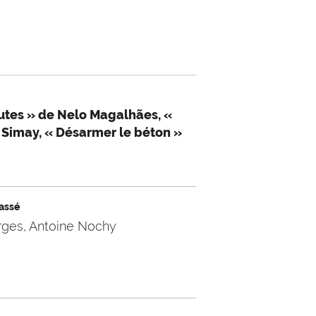
utes » de Nelo Magalhães, «
e Simay, « Désarmer le béton »
passé
rges, Antoine Nochy