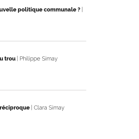
nouvelle politique communale ?
|
du trou
| Philippe Simay
e réciproque
| Clara Simay