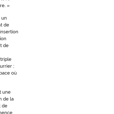
re. »
r un
t de
insertion
tion
t de
triple
rrier ;
space où
t une
n de la
t de
ence