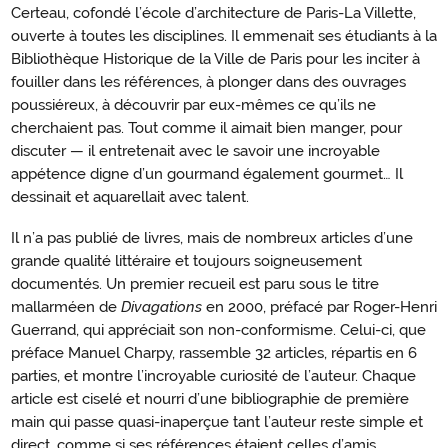
Certeau, cofondé l’école d’architecture de Paris-La Villette,
ouverte à toutes les disciplines. Il emmenait ses étudiants à la
Bibliothèque Historique de la Ville de Paris pour les inciter à
fouiller dans les références, à plonger dans des ouvrages
poussiéreux, à découvrir par eux-mêmes ce qu’ils ne
cherchaient pas. Tout comme il aimait bien manger, pour
discuter — il entretenait avec le savoir une incroyable
appétence digne d’un gourmand également gourmet… Il
dessinait et aquarellait avec talent.
Il n’a pas publié de livres, mais de nombreux articles d’une
grande qualité littéraire et toujours soigneusement
documentés. Un premier recueil est paru sous le titre
mallarméen de
Divagations
en 2000, préfacé par Roger-Henri
Guerrand, qui appréciait son non-conformisme. Celui-ci, que
préface Manuel Charpy, rassemble 32 articles, répartis en 6
parties, et montre l’incroyable curiosité de l’auteur. Chaque
article est ciselé et nourri d’une bibliographie de première
main qui passe quasi-inaperçue tant l’auteur reste simple et
direct, comme si ses références étaient celles d’amis